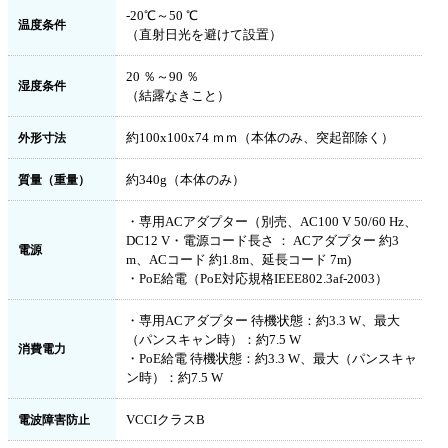
-20℃～50 ℃
温度条件
（直射日光を避けて設置）
20 ％～90 ％
湿度条件
（結露なきこと）
約100x100x74 ｍｍ（本体のみ、突起部除く）
外形寸法
約340g（本体のみ）
質量（重量）
・専用ACアダプター（別売、AC100 V 50/60 Hz、
DC12 V・電源コード長さ ： ACアダプター 約3
電源
m、ACコード 約1.8m、延長コード 7m)
・PoE給電（PoE対応規格IEEE802.3af-2003）
・専用ACアダプター 待機状態：約3.3 W、最大
（パンスキャン時）：約7.5 W
消費電力
・PoE給電 待機状態：約3.3 W、最大（パンスキャ
ン時）：約7.5 W
VCCIクラスB
電波障害防止