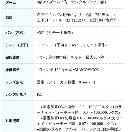
6倍(EXズーム 2倍、デジタルズーム 3倍)
ズーム
左右69 °（パン動作により、合計173 °表示可）
画角
上下51 °（チルト動作により、合計104 °表示可）
±52°（リモート操作）
パン（左右）
＋8 °～－（下向き）45 °（リモート操作）
チルト（上下）
パン：最大80°/秒、チルト：最大80°/秒
回転速度
1/3インチ 130万画素 νMAICOVICON
撮像素子
固定（フォーカス範囲 0.5m～∞）
レンズ焦点
F2.4
レンズ明るさ
・4画素加算ONの場合 0.3～100,000ルクス(カラ
ーナイトビューモード時：0.04～100,000ルクス)
・4画素加算OFFの場合 0.6～100,000ルクス(カラー
対応照度
ナイトビューモード時：0.07～100,000ルクス)
●画面の明るさ・ホワイトバランスは自動/手動設