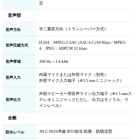
定
音声部
半二重双方向（トランシーバー方式）
音声方向
H.264：MPEG-2 AAC (AAC-LC) 64 Kbps / MPEG-
音声圧縮方式
4、JPEG：ADPCM 32 kbps
300 Hz～3.4 kHz
音声帯域
内蔵マイクまたは外部マイク（別売）
音声入力
外部マイク入力端子（Φ3.5 mmミニジャック）
外部スピーカー用音声ライン出力端子（Φ3.5 mmス
テレオミニジャックただし、出力はモノラル、ラ
音声出力
インレベル）
全般
JIS C 0920準拠 IP55相当 防塵・防噴流型
防水レベル