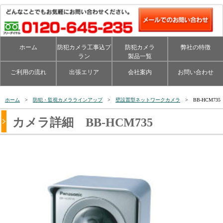
ホーム
防犯カメラ工事込プ
防犯カメラ
弊社の特徴
ラン
製品一覧
ご利用の流れ
出張エリア
会社案内
お問い合わせ
ホーム
>
防犯・監視カメララインアップ
>
壁設置型ネットワークカメラ
> BB-HCM735
カメラ詳細 BB-HCM735